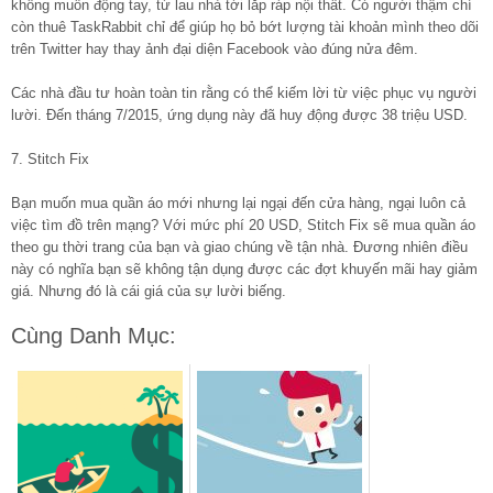
không muốn động tay, từ lau nhà tới lắp ráp nội thất. Có người thậm chí
còn thuê TaskRabbit chỉ để giúp họ bỏ bớt lượng tài khoản mình theo dõi
trên Twitter hay thay ảnh đại diện Facebook vào đúng nửa đêm.
Các nhà đầu tư hoàn toàn tin rằng có thể kiếm lời từ việc phục vụ người
lười. Đến tháng 7/2015, ứng dụng này đã huy động được 38 triệu USD.
7. Stitch Fix
Bạn muốn mua quần áo mới nhưng lại ngại đến cửa hàng, ngại luôn cả
việc tìm đồ trên mạng? Với mức phí 20 USD, Stitch Fix sẽ mua quần áo
theo gu thời trang của bạn và giao chúng về tận nhà. Đương nhiên điều
này có nghĩa bạn sẽ không tận dụng được các đợt khuyến mãi hay giảm
giá. Nhưng đó là cái giá của sự lười biếng.
Cùng Danh Mục: