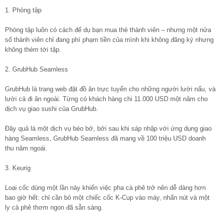
1. Phòng tập
Phòng tập luôn có cách để dụ bạn mua thẻ thành viên – nhưng một nửa
số thành viên chỉ đang phí phạm tiền của mình khi không đăng ký nhưng
không thèm tới tập.
2. GrubHub Seamless
GrubHub là trang web đặt đồ ăn trực tuyến cho những người lười nấu, và
lười cả đi ăn ngoài. Từng có khách hàng chi 11.000 USD một năm cho
dịch vụ giao sushi của GrubHub.
Đây quả là một dịch vụ béo bở, bởi sau khi sáp nhập với ứng dụng giao
hàng Seamless, GrubHub Seamless đã mang về 100 triệu USD doanh
thu năm ngoái.
3. Keurig
Loại cốc dùng một lần này khiến việc pha cà phê trở nên dễ dàng hơn
bao giờ hết: chỉ cần bỏ một chiếc cốc K-Cup vào máy, nhấn nút và một
ly cà phê thơm ngon đã sẵn sàng.