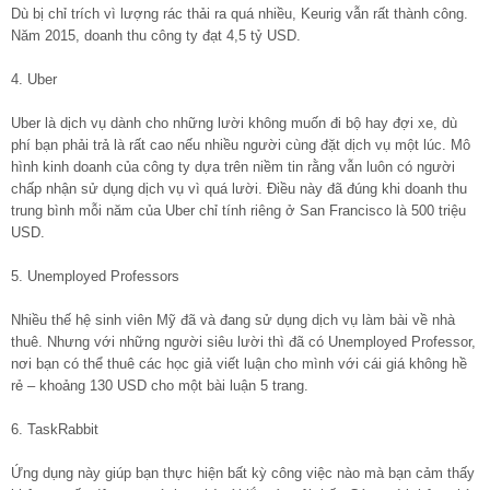
Dù bị chỉ trích vì lượng rác thải ra quá nhiều, Keurig vẫn rất thành công.
Năm 2015, doanh thu công ty đạt 4,5 tỷ USD.
4. Uber
Uber là dịch vụ dành cho những lười không muốn đi bộ hay đợi xe, dù
phí bạn phải trả là rất cao nếu nhiều người cùng đặt dịch vụ một lúc. Mô
hình kinh doanh của công ty dựa trên niềm tin rằng vẫn luôn có người
chấp nhận sử dụng dịch vụ vì quá lười. Điều này đã đúng khi doanh thu
trung bình mỗi năm của Uber chỉ tính riêng ở San Francisco là 500 triệu
USD.
5. Unemployed Professors
Nhiều thế hệ sinh viên Mỹ đã và đang sử dụng dịch vụ làm bài về nhà
thuê. Nhưng với những người siêu lười thì đã có Unemployed Professor,
nơi bạn có thể thuê các học giả viết luận cho mình với cái giá không hề
rẻ – khoảng 130 USD cho một bài luận 5 trang.
6. TaskRabbit
Ứng dụng này giúp bạn thực hiện bất kỳ công việc nào mà bạn cảm thấy