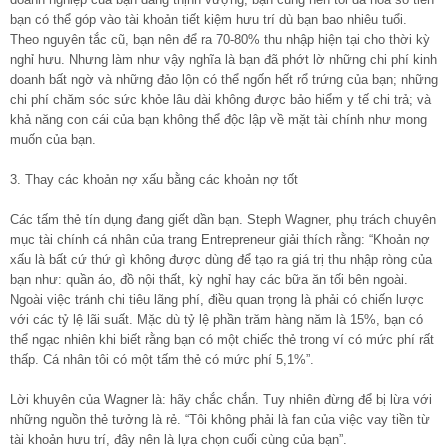
bạn có thể góp vào tài khoản tiết kiệm hưu trí dù bạn bao nhiêu tuổi.
Theo nguyên tắc cũ, bạn nên để ra 70-80% thu nhập hiện tại cho thời kỳ
nghỉ hưu. Nhưng làm như vậy nghĩa là bạn đã phớt lờ những chi phí kinh
doanh bất ngờ và những đảo lộn có thể ngốn hết rổ trứng của bạn; những
chi phí chăm sóc sức khỏe lâu dài không được bảo hiểm y tế chi trả; và
khả năng con cái của bạn không thể độc lập về mặt tài chính như mong
muốn của bạn.
3. Thay các khoản nợ xấu bằng các khoản nợ tốt
Các tấm thẻ tín dụng đang giết dần bạn. Steph Wagner, phụ trách chuyên
mục tài chính cá nhân của trang Entrepreneur giải thích rằng: “Khoản nợ
xấu là bất cứ thứ gì không được dùng để tạo ra giá trị thu nhập ròng của
bạn như: quần áo, đồ nội thất, kỳ nghỉ hay các bữa ăn tối bên ngoài.
Ngoài việc tránh chi tiêu lãng phí, điều quan trọng là phải có chiến lược
với các tỷ lệ lãi suất. Mặc dù tỷ lệ phần trăm hàng năm là 15%, bạn có
thể ngạc nhiên khi biết rằng bạn có một chiếc thẻ trong ví có mức phí rất
thấp. Cá nhân tôi có một tấm thẻ có mức phí 5,1%”.
Lời khuyên của Wagner là: hãy chắc chắn. Tuy nhiên đừng để bị lừa với
những nguồn thẻ tưởng là rẻ. “Tôi không phải là fan của việc vay tiền từ
tài khoản hưu trí, đây nên là lựa chọn cuối cùng của bạn”.