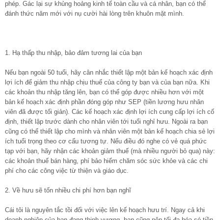
phép. Gác lại sự khủng hoảng kinh tế toàn cầu và cá nhân, bạn có thể
đánh thức năm mới với nụ cười hài lòng trên khuôn mặt mình.
1. Hạ thấp thu nhập, bảo đảm tương lai của bạn
Nếu bạn ngoài 50 tuổi, hãy cân nhắc thiết lập một bản kế hoạch xác định
lợi ích để giảm thu nhập chịu thuế của công ty bạn và của bạn nữa. Khi
các khoản thu nhập tăng lên, bạn có thể góp được nhiều hơn với một
bản kế hoạch xác định phần đóng góp như SEP (tiền lương hưu nhân
viên đã được tối giản). Các kế hoạch xác định lợi ích cung cấp lợi ích cố
định, thiết lập trước dành cho nhân viên tới tuổi nghỉ hưu. Ngoài ra bạn
cũng có thể thiết lập cho mình và nhân viên một bản kế hoạch chia sẻ lợi
ích tuổi trọng theo cơ cấu tương tự. Nếu điều đó nghe có vẻ quá phức
tạp với bạn, hãy nhận các khoản giảm thuế (mà nhiều người bỏ qua) này:
các khoản thuế bán hàng, phí bảo hiểm chăm sóc sức khỏe và các chi
phí cho các công việc từ thiện và giáo dục.
2. Về hưu sẽ tốn nhiều chi phí hơn bạn nghĩ
Cái tôi là nguyên tắc tồi đối với việc lên kế hoạch hưu trí. Ngay cả khi
doanh nghiệp của bạn đang thịnh vượng, bạn cũng nên tối đa hóa só tiền