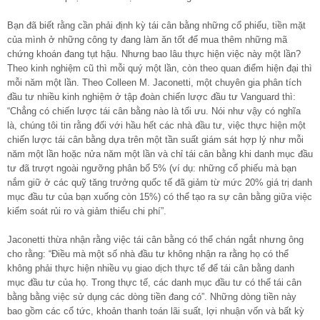
Bạn đã biết rằng cần phải định kỳ tái cân bằng những cổ phiếu, tiền mặt
của mình ở những công ty đang làm ăn tốt để mua thêm những mã
chứng khoán đang tụt hậu. Nhưng bao lâu thực hiện việc này một lần?
Theo kinh nghiệm cũ thì mỗi quý một lần, còn theo quan điểm hiện đại thì
mỗi năm một lần. Theo Colleen M. Jaconetti, một chuyên gia phân tích
đầu tư nhiều kinh nghiệm ở tập đoàn chiến lược đầu tư Vanguard thì:
“Chẳng có chiến lược tái cân bằng nào là tối ưu. Nói như vậy có nghĩa
là, chúng tôi tin rằng đối với hầu hết các nhà đầu tư, việc thực hiện một
chiến lược tái cân bằng dựa trên một tần suất giám sát hợp lý như mỗi
năm một lần hoặc nửa năm một lần và chỉ tái cân bằng khi danh mục đầu
tư đã trượt ngoài ngưỡng phân bổ 5% (ví dụ: những cổ phiếu mà bạn
nắm giữ ở các quỹ tăng trưởng quốc tế đã giảm từ mức 20% giá trị danh
mục đầu tư của bạn xuống còn 15%) có thể tạo ra sự cân bằng giữa việc
kiểm soát rủi ro và giảm thiểu chi phí”.
Jaconetti thừa nhận rằng việc tái cân bằng có thể chán ngắt nhưng ông
cho rằng: “Điều mà một số nhà đầu tư không nhận ra rằng họ có thể
không phải thực hiện nhiều vụ giao dịch thực tế để tái cân bằng danh
mục đầu tư của họ. Trong thực tế, các danh mục đầu tư có thể tái cân
bằng bằng việc sử dụng các dòng tiền đang có”. Những dòng tiền này
bao gồm các cổ tức, khoản thanh toán lãi suất, lợi nhuận vốn và bất kỳ