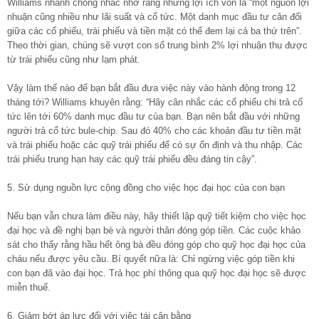
Williams nhanh chóng nhắc nhở rằng những lợi ích vốn là “một nguồn lợi
nhuận cũng nhiều như lãi suất và cổ tức. Một danh mục đầu tư cân đối
giữa các cổ phiếu, trái phiếu và tiền mặt có thể đem lại cả ba thứ trên”.
Theo thời gian, chúng sẽ vượt con số trung bình 2% lợi nhuận thu được
từ trái phiếu cũng như lạm phát.
Vậy làm thế nào để bạn bắt đầu đưa việc này vào hành động trong 12
tháng tới? Williams khuyên rằng: “Hãy cân nhắc các cổ phiếu chi trả cổ
tức lên tới 60% danh mục đầu tư của bạn. Bạn nên bắt đầu với những
người trả cổ tức bule-chip. Sau đó 40% cho các khoản đầu tư tiền mặt
và trái phiếu hoặc các quỹ trái phiếu để có sự ổn định và thu nhập. Các
trái phiếu trung hạn hay các quỹ trái phiếu đều đáng tin cậy”.
5. Sử dụng nguồn lực cộng đồng cho việc học đại học của con bạn
Nếu bạn vẫn chưa làm điều này, hãy thiết lập quỹ tiết kiệm cho việc học
đại học và đề nghị bạn bè và người thân đóng góp tiền. Các cuộc khảo
sát cho thấy rằng hầu hết ông bà đều đóng góp cho quỹ học đại học của
cháu nếu được yêu cầu. Bí quyết nữa là: Chỉ ngừng việc góp tiền khi
con bạn đã vào đại học. Trả học phí thông qua quỹ học đại học sẽ được
miễn thuế.
6. Giảm bớt áp lực đối với việc tái cân bằng