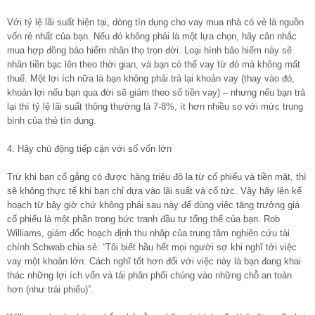
Với tỷ lệ lãi suất hiện tại, dòng tín dụng cho vay mua nhà có vẻ là nguồn
vốn rẻ nhất của bạn. Nếu đó không phải là một lựa chọn, hãy cân nhắc
mua hợp đồng bảo hiểm nhân thọ trọn đời. Loại hình bảo hiểm này sẽ
nhân tiền bạc lên theo thời gian, và bạn có thể vay từ đó mà không mất
thuế. Một lợi ích nữa là bạn không phải trả lại khoản vay (thay vào đó,
khoản lợi nếu bạn qua đời sẽ giảm theo số tiền vay) – nhưng nếu bạn trả
lại thì tỷ lệ lãi suất thông thường là 7-8%, ít hơn nhiều so với mức trung
bình của thẻ tín dụng.
4. Hãy chủ động tiếp cận với số vốn lớn
Trừ khi bạn cố gắng có được hàng triệu đô la từ cổ phiếu và tiền mặt, thì
sẽ không thực tế khi bạn chỉ dựa vào lãi suất và cổ tức. Vậy hãy lên kế
hoạch từ bây giờ chứ không phải sau này để dùng việc tăng trưởng giá
cổ phiếu là một phần trong bức tranh đầu tư tổng thể của bạn. Rob
Williams, giám đốc hoạch định thu nhập của trung tâm nghiên cứu tài
chính Schwab chia sẻ: “Tôi biết hầu hết mọi người sợ khi nghĩ tới việc
vay một khoản lớn. Cách nghĩ tốt hơn đối với việc này là bạn đang khai
thác những lợi ích vốn và tái phân phối chúng vào những chỗ an toàn
hơn (như trái phiếu)”.